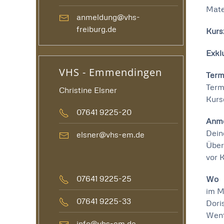
Mate
anmeldung@vhs-
freiburg.de
Kurs
Exklu
VHS - Emmendingen
Term
Term
Christine Elsner
Kurs
07641 9225-20
Anm
Dein
elsner@vhs-em.de
Über
vor 
07641 9225-25
Wo
im M
07641 9225-33
Dori
Went
info@vhs-em.de