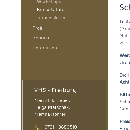
Workshops
Sc
Kurse & Infos
Impressionen
Indi
Profil
(Gru
Nähi
Kontakt
von 
Referenzen
Weit
Grun
Die 
Acht
VHS - Freiburg
Bitt
Mechthild Babel,
Schn
Helga Matschak,
Geod
Martha Rohrer
Prei
0761 - 3689510
Freu