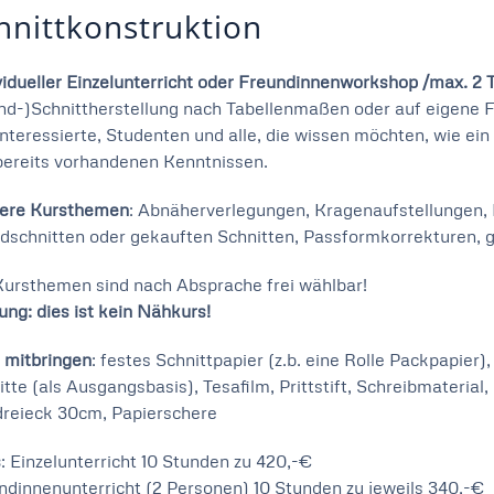
hnittkonstruktion
vidueller Einzelunterricht oder Freundinnenworkshop /max. 2 
nd-)Schnittherstellung nach Tabellenmaßen oder auf eigene F
nteressierte, Studenten und alle, die wissen möchten, wie ein
bereits vorhandenen Kenntnissen.
ere Kursthemen
: Abnäherverlegungen, Kragenaufstellungen, 
dschnitten oder gekauften Schnitten, Passformkorrekturen, g
Kursthemen sind nach Absprache frei wählbar!
ung: dies ist kein Nähkurs!
e mitbringen
: festes Schnittpapier (z.b. eine Rolle Packpapie
itte (als Ausgangsbasis), Tesafilm, Prittstift, Schreibmateria
reieck 30cm, Papierschere
s
: Einzelunterricht 10 Stunden zu 420,-€
ndinnenunterricht (2 Personen) 10 Stunden zu jeweils 340,-€